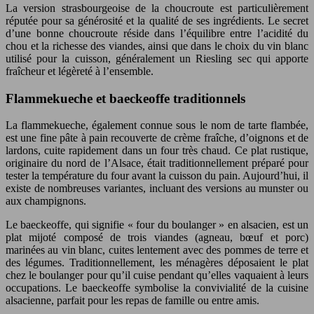
La version strasbourgeoise de la choucroute est particulièrement
réputée pour sa générosité et la qualité de ses ingrédients. Le secret
d’une bonne choucroute réside dans l’équilibre entre l’acidité du
chou et la richesse des viandes, ainsi que dans le choix du vin blanc
utilisé pour la cuisson, généralement un Riesling sec qui apporte
fraîcheur et légèreté à l’ensemble.
Flammekueche et baeckeoffe traditionnels
La flammekueche, également connue sous le nom de tarte flambée,
est une fine pâte à pain recouverte de crème fraîche, d’oignons et de
lardons, cuite rapidement dans un four très chaud. Ce plat rustique,
originaire du nord de l’Alsace, était traditionnellement préparé pour
tester la température du four avant la cuisson du pain. Aujourd’hui, il
existe de nombreuses variantes, incluant des versions au munster ou
aux champignons.
Le baeckeoffe, qui signifie « four du boulanger » en alsacien, est un
plat mijoté composé de trois viandes (agneau, bœuf et porc)
marinées au vin blanc, cuites lentement avec des pommes de terre et
des légumes. Traditionnellement, les ménagères déposaient le plat
chez le boulanger pour qu’il cuise pendant qu’elles vaquaient à leurs
occupations. Le baeckeoffe symbolise la convivialité de la cuisine
alsacienne, parfait pour les repas de famille ou entre amis.