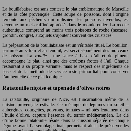
La bouillabaisse est sans conteste le plat emblématique de Marseille
et de la côte provençale. Cette soupe de poissons, dont l’origine
remonte aux pêcheurs qui utilisaient les poissons invendus, est
devenue un mets raffiné apprécié dans le monde entier. La recette
authentique comprend au moins trois poissons de roche (rascasse,
grondin, congre), auxquels s’ajoutent souvent des crustacés.
La préparation de la bouillabaisse est un véritable rituel. Le bouillon,
parfumé au safran et au fenouil, est servi séparément des morceaux
de poisson. La
rouille
, une sauce à base d’ail et de piment,
accompagne le plat, ainsi que des croûtons frottés à l’ail. Chaque
restaurant a sa propre variante, mais le respect des ingrédients de
base et de la méthode de service reste primordial pour conserver
l’authenticité de ce plat iconique.
Ratatouille niçoise et tapenade d’olives noires
La ratatouille, originaire de Nice, est l’incarnation même de la
cuisine provençale estivale. Ce mélange de légumes du soleil –
aubergines, courgettes, poivrons, tomates – mijotés lentement dans
l’huile d’olive, capture l’essence du terroir méditerranéen. La clé
d’une bonne ratatouille réside dans la cuisson séparée de chaque
légume avant l’assemblage final, permettant ainsi de préserver les
textures et les saveurs individuelles.