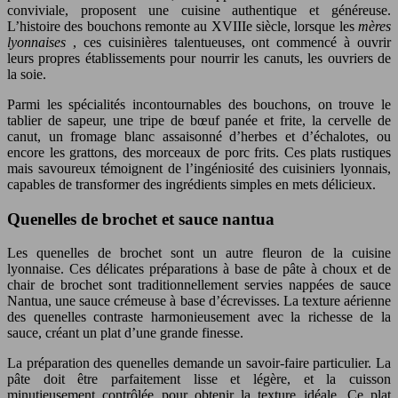
conviviale, proposent une cuisine authentique et généreuse.
L’histoire des bouchons remonte au XVIIIe siècle, lorsque les
mères
lyonnaises
, ces cuisinières talentueuses, ont commencé à ouvrir
leurs propres établissements pour nourrir les canuts, les ouvriers de
la soie.
Parmi les spécialités incontournables des bouchons, on trouve le
tablier de sapeur, une tripe de bœuf panée et frite, la cervelle de
canut, un fromage blanc assaisonné d’herbes et d’échalotes, ou
encore les grattons, des morceaux de porc frits. Ces plats rustiques
mais savoureux témoignent de l’ingéniosité des cuisiniers lyonnais,
capables de transformer des ingrédients simples en mets délicieux.
Quenelles de brochet et sauce nantua
Les quenelles de brochet sont un autre fleuron de la cuisine
lyonnaise. Ces délicates préparations à base de pâte à choux et de
chair de brochet sont traditionnellement servies nappées de sauce
Nantua, une sauce crémeuse à base d’écrevisses. La texture aérienne
des quenelles contraste harmonieusement avec la richesse de la
sauce, créant un plat d’une grande finesse.
La préparation des quenelles demande un savoir-faire particulier. La
pâte doit être parfaitement lisse et légère, et la cuisson
minutieusement contrôlée pour obtenir la texture idéale. Ce plat