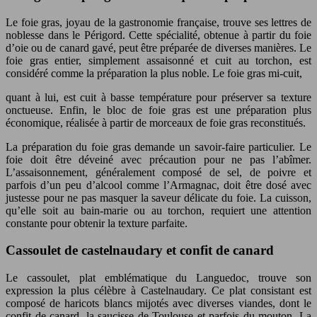
Le foie gras, joyau de la gastronomie française, trouve ses lettres de
noblesse dans le Périgord. Cette spécialité, obtenue à partir du foie
d’oie ou de canard gavé, peut être préparée de diverses manières. Le
foie gras entier, simplement assaisonné et cuit au torchon, est
considéré comme la préparation la plus noble. Le foie gras mi-cuit,
quant à lui, est cuit à basse température pour préserver sa texture
onctueuse. Enfin, le bloc de foie gras est une préparation plus
économique, réalisée à partir de morceaux de foie gras reconstitués.
La préparation du foie gras demande un savoir-faire particulier. Le
foie doit être déveiné avec précaution pour ne pas l’abîmer.
L’assaisonnement, généralement composé de sel, de poivre et
parfois d’un peu d’alcool comme l’Armagnac, doit être dosé avec
justesse pour ne pas masquer la saveur délicate du foie. La cuisson,
qu’elle soit au bain-marie ou au torchon, requiert une attention
constante pour obtenir la texture parfaite.
Cassoulet de castelnaudary et confit de canard
Le cassoulet, plat emblématique du Languedoc, trouve son
expression la plus célèbre à Castelnaudary. Ce plat consistant est
composé de haricots blancs mijotés avec diverses viandes, dont le
confit de canard, la saucisse de Toulouse et parfois du mouton. La