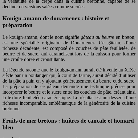
la versatilité de la crêpe dans la cuisine bretonne, capable de se
décliner en versions salées comme sucrées.
Kouign-amann de douarnenez : histoire et
préparation
Le kouign-amann, dont le nom signifie
gâteau au beurre
en breton,
est une spécialité originaire de Douarnenez. Ce gâteau, d’une
richesse décadente, est composé de couches de pâte feuilletée, de
beurre et de sucre, qui caramélisent lors de la cuisson pour former
une croûte dorée et croustillante.
La légende raconte que le kouign-amann aurait été inventé au XIXe
siècle par un boulanger qui, à court de farine, aurait décidé d’utiliser
de la pâte à pain en y ajoutant généreusement du beurre et du sucre.
La préparation de ce gâteau demande une technique précise pour
incorporer le beurre et le sucre entre les couches de pâte, créant ainsi
la texture feuilletée caractéristique. Le résultat est un dessert d’une
richesse incomparable, emblématique de la générosité de la cuisine
bretonne.
Fruits de mer bretons : huîtres de cancale et homard
bleu