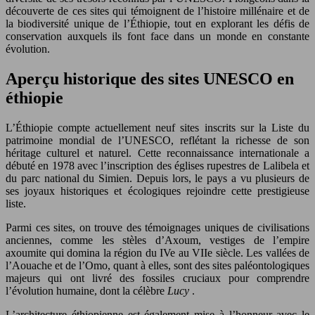
découverte de ces sites qui témoignent de l’histoire millénaire et de
la biodiversité unique de l’Éthiopie, tout en explorant les défis de
conservation auxquels ils font face dans un monde en constante
évolution.
Aperçu historique des sites UNESCO en
éthiopie
L’Éthiopie compte actuellement neuf sites inscrits sur la Liste du
patrimoine mondial de l’UNESCO, reflétant la richesse de son
héritage culturel et naturel. Cette reconnaissance internationale a
débuté en 1978 avec l’inscription des églises rupestres de Lalibela et
du parc national du Simien. Depuis lors, le pays a vu plusieurs de
ses joyaux historiques et écologiques rejoindre cette prestigieuse
liste.
Parmi ces sites, on trouve des témoignages uniques de civilisations
anciennes, comme les stèles d’Axoum, vestiges de l’empire
axoumite qui domina la région du IVe au VIIe siècle. Les vallées de
l’Aouache et de l’Omo, quant à elles, sont des sites paléontologiques
majeurs qui ont livré des fossiles cruciaux pour comprendre
l’évolution humaine, dont la célèbre
Lucy
.
L’architecture éthiopienne est également mise à l’honneur avec le