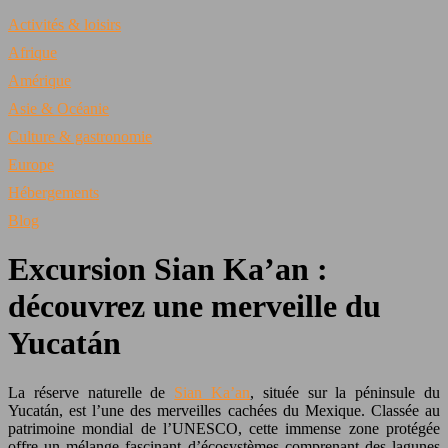
Activités & loisirs
Afrique
Amérique
Asie & Océanie
Culture & gastronomie
Europe
Hébergements
Blog
Excursion Sian Ka’an :
découvrez une merveille du
Yucatán
La réserve naturelle de
Sian Ka’an
, située sur la péninsule du
Yucatán, est l’une des merveilles cachées du Mexique. Classée au
patrimoine mondial de l’UNESCO, cette immense zone protégée
offre un mélange fascinant d’écosystèmes comprenant des lagunes