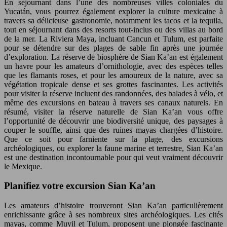
En séjournant dans l’une des nombreuses villes coloniales du
Yucatán, vous pourrez également explorer la culture mexicaine à
travers sa délicieuse gastronomie, notamment les tacos et la tequila,
tout en séjournant dans des resorts tout-inclus ou des villas au bord
de la mer. La Riviera Maya, incluant Cancun et Tulum, est parfaite
pour se détendre sur des plages de sable fin après une journée
d’exploration. La réserve de biosphère de Sian Ka’an est également
un havre pour les amateurs d’ornithologie, avec des espèces telles
que les flamants roses, et pour les amoureux de la nature, avec sa
végétation tropicale dense et ses grottes fascinantes. Les activités
pour visiter la réserve incluent des randonnées, des balades à vélo, et
même des excursions en bateau à travers ses canaux naturels. En
résumé, visiter la réserve naturelle de Sian Ka’an vous offre
l’opportunité de découvrir une biodiversité unique, des paysages à
couper le souffle, ainsi que des ruines mayas chargées d’histoire.
Que ce soit pour farniente sur la plage, des excursions
archéologiques, ou explorer la faune marine et terrestre, Sian Ka’an
est une destination incontournable pour qui veut vraiment découvrir
le Mexique.
Planifiez votre excursion Sian Ka’an
Les amateurs d’histoire trouveront Sian Ka’an particulièrement
enrichissante grâce à ses nombreux sites archéologiques. Les cités
mayas, comme Muyil et Tulum, proposent une plongée fascinante