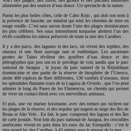
Voici des plages, des forêts, des grottes et des piscines naturelles
alimentées par des sources d’eau douce. Un spectacle de la nature.
Parmi les plus belles côtes, celle de Cabo Rojo , qui doit son nom à
la présence de bauxite, un minéral qui teint les chemins de terre en
rouge rouille. C’est sans aucun doute l’une des plages dominicaines
les plus célèbres. Ses eaux intensément turquoise abritent l’un des
récifs coralliens les mieux préservés de toute la mer des Caraïbes .
Il y a des parcs, des lagunes et des lacs, où vivent des reptiles, des
oiseaux et une flore sauvage rare et endémique. Les anciennes
grottes de Taino révèlent des gouffres d’eau douce et des
pétroglyphes que peu ont eu le privilège de voir, tandis que le parc
national de Jaragua , le joyau du parc naturel de la République
dominicaine et une partie de la réserve de biosphère de l’Unesco,
abrite 400 espèces de flore différentes, 130 variétés d’oiseaux, dont
les splendides flamants roses de la Laguna de Oviedo , que l’on peut
admirer le long du Paseo de los Flamencos, un chemin qui permet
de vivre un contact étroit avec ces merveilleux animaux.
Et puis, une vie marine luxuriante, avec des tortues qui nichent sur
les plages de la réserve, et des requins qui nagent au large des îles de
Beata et Alto Velo . En fait, le parc comprend des lagons et des îles
de carte postale. Non loin du parc national de Jaragua, les crocodiles
américains vivent en paix dans les eaux du lac Enriquillo : c’est le
plus grand lac des Caraïbes, à 43 mètres sous le niveau de la mer.