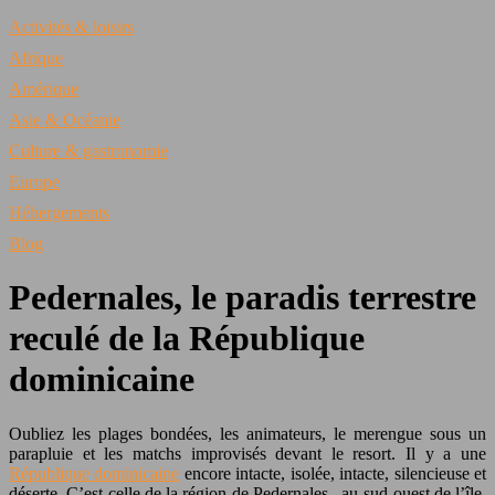
Activités & loisirs
Afrique
Amérique
Asie & Océanie
Culture & gastronomie
Europe
Hébergements
Blog
Pedernales, le paradis terrestre
reculé de la République
dominicaine
Oubliez les plages bondées, les animateurs, le merengue sous un
parapluie et les matchs improvisés devant le resort.
Il y a une
République dominicaine
encore intacte, isolée, intacte, silencieuse et
déserte. C’est celle de la région de Pedernales , au sud-ouest de l’île,