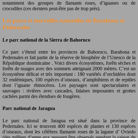
notamment des groupes de flamants roses, d’iguanes ou de
crocodiles (ces derniers peut-être pas de trop près).
Les parcs et merveilles naturelles de Barahona et
Pedernales
Le parc national de la Sierra de Bahoruco
Ce parc s’étend entre les provinces de Bahoruco, Barahona et
Pedernales et fait partie de la réserve de biosphère de l’Unesco de la
République dominicaine . Voici divers écosystèmes, forêts sèches et
forêts de nuages ​​avec des sommets atteignant 2000 mètres. C’est un
écosystème délicat et très important : 180 variétés d’orchidées dont
32 endémiques, 100 espèces d’oiseaux, d’amphibiens et de reptiles
dont l’iguane rhinocéros. Les paysages sont spectaculaires et
sauvages : rivières avec cascades, falaises imposantes et grottes
cachées parmi des étendues de fougères.
Parc national de Jaragua
Le parc national de Jaragua est situé dans la province de
Pedernales. Ici se trouvent 400 espèces de plantes et 130 espèces
d’oiseaux, dont les célèbres flamants roses de la lagune d’ Oviedo
(des milliers d’entre eux peuvent être observés pendant la saison de