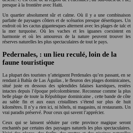
presque à la frontière avec Haïti.
Un quartier absolument sûr et calme. Où il y a une combinaison
parfaite de paysages côtiers et de scénarios presque désertiques. Un
endroit où les cactus gigantesques alternent avec les plages de talc et
la mer turquoise. Où les vaches et les iguanes coexistent en
harmonie et où les amoureux de la nature peuvent trouver les
réserves naturelles les plus spectaculaires de tout le pays.
Pedernales, : un lieu reculé, loin de la
faune touristique
La plupart des touristes n’atteignent Perdenales qu’en passant, en se
rendant à Bahía de Las Águilas , le fleuron des plages dominicaines,
situé juste en dessous des splendides falaises karstiques, restées
intactes depuis l’époque précolombienne. Reconnue comme la plus
belle plage de toute la République dominicaine , cette bande de côte
au sable fin et aux eaux cristallines s’étend sur plus de huit
kilomètres. Il n’y a rien ici, ni hôtels, ni magasins, ni restaurants. Un
vrai paradis préservé. Pour ceux qui savent l’apprécier.
Ceux qui se laissent séduire par cette province magique seront
enchantés par certains des paysages naturels les plus spectaculaires.